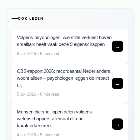
OOK LEZEN
Volgens psychologen: wie stilte verkiest boven
smalltalk heeft vaak deze 9 eigenschappen
→
6 apr 2026
• 6 min read
CBS-rapport 2026: recordaantal Nederlanders
woont alleen – psychologen leggen de impact
→
uit
5 apr 2026
• 6 min read
Mensen die snel lopen delen volgens
wetenschappers allemaal dit ene
→
karakterkenmerk
4 apr 2026
• 5 min read