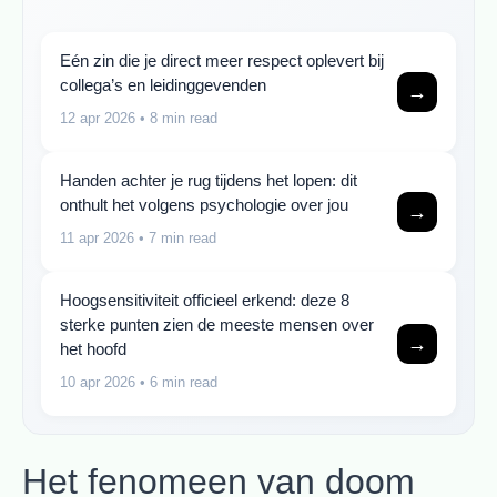
Eén zin die je direct meer respect oplevert bij
collega’s en leidinggevenden
→
12 apr 2026
• 8 min read
Handen achter je rug tijdens het lopen: dit
onthult het volgens psychologie over jou
→
11 apr 2026
• 7 min read
Hoogsensitiviteit officieel erkend: deze 8
sterke punten zien de meeste mensen over
→
het hoofd
10 apr 2026
• 6 min read
Het fenomeen van doom