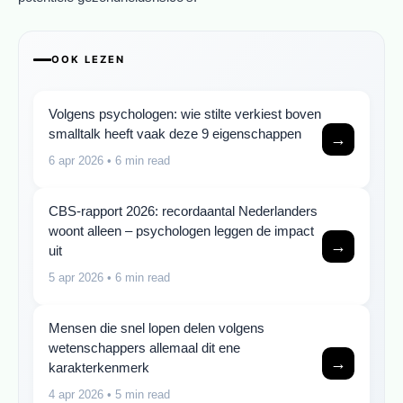
OOK LEZEN
Volgens psychologen: wie stilte verkiest boven
smalltalk heeft vaak deze 9 eigenschappen
→
6 apr 2026
• 6 min read
CBS-rapport 2026: recordaantal Nederlanders
woont alleen – psychologen leggen de impact
→
uit
5 apr 2026
• 6 min read
Mensen die snel lopen delen volgens
wetenschappers allemaal dit ene
→
karakterkenmerk
4 apr 2026
• 5 min read