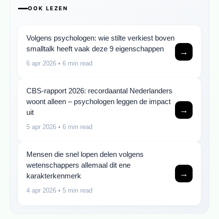
OOK LEZEN
Volgens psychologen: wie stilte verkiest boven
smalltalk heeft vaak deze 9 eigenschappen
→
6 apr 2026
• 6 min read
CBS-rapport 2026: recordaantal Nederlanders
woont alleen – psychologen leggen de impact
→
uit
5 apr 2026
• 6 min read
Mensen die snel lopen delen volgens
wetenschappers allemaal dit ene
→
karakterkenmerk
4 apr 2026
• 5 min read