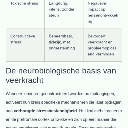
Toxische stress
Langdurig,
Negatieve
intens, zonder
impact op
steun
hersenontwikkeli
ng
Constructieve
Beheersbaar,
Bevordert
stress
tijdelijk, met
veerkracht en
ondersteuning
probleemoploss
end vermogen
De neurobiologische basis van
veerkracht
Wanneer kinderen geconfronteerd worden met uitdagingen,
activeert hun brein specifieke mechanismen die later bijdragen
aan
verhoogde stressbestendigheid
. Het limbische systeem
en de prefrontale cortex ontwikkelen zich op een manier die
betere emotieregulatie mogelijk maakt. Deze neurologische