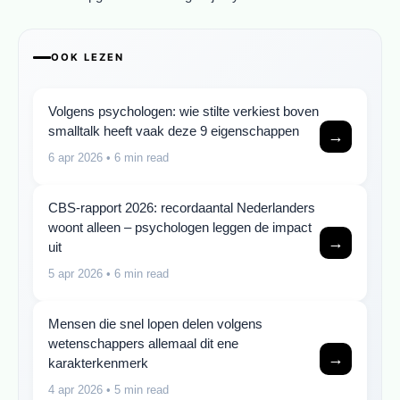
OOK LEZEN
Volgens psychologen: wie stilte verkiest boven
smalltalk heeft vaak deze 9 eigenschappen
→
6 apr 2026
• 6 min read
CBS-rapport 2026: recordaantal Nederlanders
woont alleen – psychologen leggen de impact
→
uit
5 apr 2026
• 6 min read
Mensen die snel lopen delen volgens
wetenschappers allemaal dit ene
→
karakterkenmerk
4 apr 2026
• 5 min read