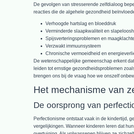
De gevolgen van stresserende zelfdialoog beper
reacties die de algehele gezondheid beïnvloed
Verhoogde hartslag en bloeddruk
Verminderde slaapkwaliteit en slapeloosh
Spijsverteringsproblemen en maagklacht
Verzwakt immuunsysteem
Chronische vermoeidheid en energieverli
De wetenschappelijke gemeenschap erkent da
leiden tot ernstige gezondheidsproblemen zoal
brengen ons bij de vraag hoe we onszelf onbew
Het mechanisme van ze
De oorsprong van perfect
Perfectionisme ontstaat vaak in de kindertijd, 
vergelijkingen. Wanneer kinderen leren dat hun 
overtuiging. Als volwassenen blijven ze zichze