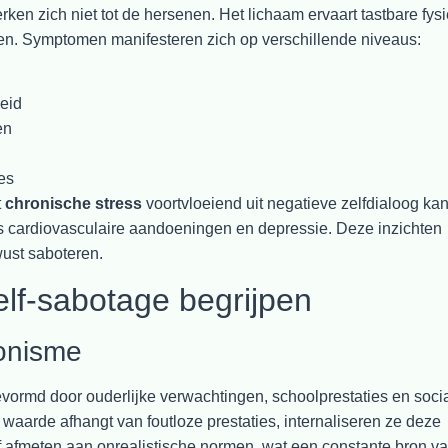
ken zich niet tot de hersenen. Het lichaam ervaart tastbare fys
en. Symptomen manifesteren zich op verschillende niveaus:
eid
en
es
t
chronische stress
voortvloeiend uit negatieve zelfdialoog ka
s cardiovasculaire aandoeningen en depressie. Deze inzichten
ust saboteren.
lf-sabotage begrijpen
ionisme
gevormd door ouderlijke verwachtingen, schoolprestaties en soci
waarde afhangt van foutloze prestaties, internaliseren ze deze
lf afmeten aan onrealistische normen, wat een constante bron v