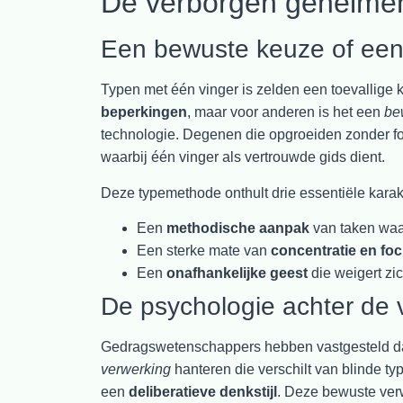
De verborgen geheimen
Een bewuste keuze of ee
Typen met één vinger is zelden een toevallig
beperkingen
, maar voor anderen is het een
be
technologie. Degenen die opgroeiden zonder f
waarbij één vinger als vertrouwde gids dient.
Deze typemethode onthult drie essentiële kara
Een
methodische aanpak
van taken waar
Een sterke mate van
concentratie en fo
Een
onafhankelijke geest
die weigert z
De psychologie achter de 
Gedragswetenschappers hebben vastgesteld da
verwerking
hanteren die verschilt van blinde typ
een
deliberatieve denkstijl
. Deze bewuste ver