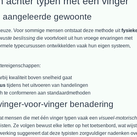
 achter typen met één vinger
n aangeleerde gewoonte
e keuze. Voor sommige mensen ontstaat deze methode uit
fysiek
wuste beslissing
die voortvloeit uit hun vroege ervaringen met
ormele typecursussen ontwikkelden vaak hun eigen systeem,
ktereigenschappen:
bij kwaliteit boven snelheid gaat
cus
tijdens het uitvoeren van handelingen
ich te conformeren aan standaardmethoden
vinger-voor-vinger benadering
t mensen die met één vinger typen vaak een
visueel-motorisc
isten. Ze volgen bewust elke letter op het toetsenbord, wat wijs
werking suggereert dat deze typisten zorgvuldiger nadenken ov