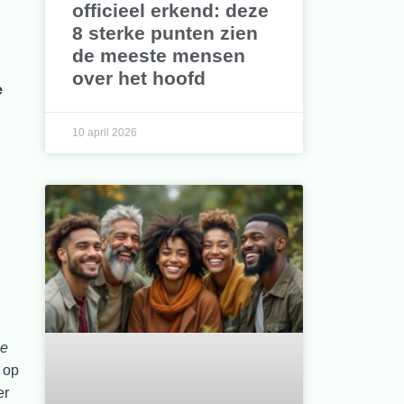
officieel erkend: deze
8 sterke punten zien
de meeste mensen
over het hoofd
e
10 april 2026
he
t op
er