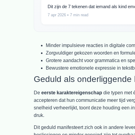
Dit zijn de 7 tekenen dat iemand als kind e
7 apr 2026
• 7 min read
Minder impulsieve reacties in digitale co
Zorgvuldiger gekozen woorden en formul
Grotere aandacht voor grammatica en spe
Bewustere emotionele expressie in tekstb
Geduld als onderliggende
De
eerste karaktereigenschap
die typen met é
accepteren dat hun communicatie meer tijd verg
snelheid verheerlijkt, toont deze houding een
in
druk.
Dit geduld manifesteert zich ook in andere le
beslissingen en minder geneigd zijn tot overha