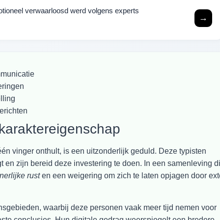
motioneel verwaarloosd werd volgens experts
→
mmunicatie
eringen
lling
erichten
 karaktereigenschap
én vinger onthult, is een uitzonderlijk geduld. Deze typisten
t en zijn bereid deze investering te doen. In een samenleving d
nerlijke rust
en een weigering om zich te laten opjagen door ex
vensgebieden, waarbij deze personen vaak meer tijd nemen voor
aste conclusies. Hun digitale gedrag weerspiegelt een bredere