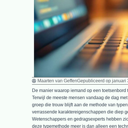
Maarten van Geffen
Gepubliceerd op
januari
De manier waarop iemand op een toetsenbord t
Terwijl de meeste mensen vandaag de dag met m
groep die trouw blijft aan de methode van type
verrassende karaktereigenschappen die diep gew
Wetenschappers en gedragsexperts hebben zich
deze typemethode meer is dan alleen een techn