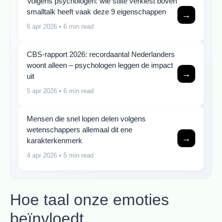
Volgens psychologen: wie stilte verkiest boven
smalltalk heeft vaak deze 9 eigenschappen
→
6 apr 2026
• 6 min read
CBS-rapport 2026: recordaantal Nederlanders
woont alleen – psychologen leggen de impact
→
uit
5 apr 2026
• 6 min read
Mensen die snel lopen delen volgens
wetenschappers allemaal dit ene
→
karakterkenmerk
4 apr 2026
• 5 min read
Hoe taal onze emoties
beïnvloedt