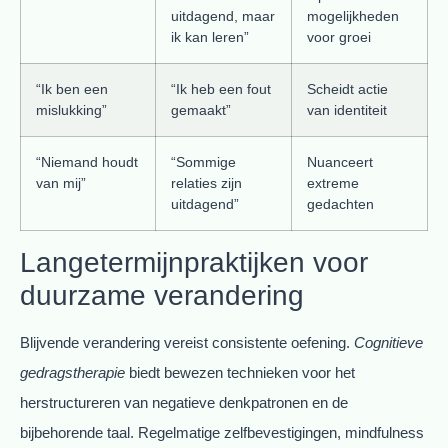
uitdagend, maar
mogelijkheden
ik kan leren”
voor groei
“Ik ben een
“Ik heb een fout
Scheidt actie
mislukking”
gemaakt”
van identiteit
“Niemand houdt
“Sommige
Nuanceert
van mij”
relaties zijn
extreme
uitdagend”
gedachten
Langetermijnpraktijken voor
duurzame verandering
Blijvende verandering vereist consistente oefening.
Cognitieve
gedragstherapie
biedt bewezen technieken voor het
herstructureren van negatieve denkpatronen en de
bijbehorende taal. Regelmatige zelfbevestigingen, mindfulness